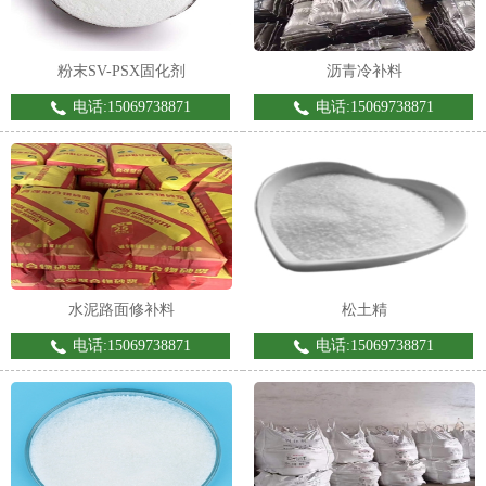
粉末SV-PSX固化剂
沥青冷补料
电话:15069738871
电话:15069738871
1
2
水泥路面修补料
松土精
电话:15069738871
电话:15069738871