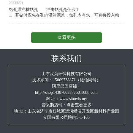
2023/8/21
钻孔灌注桩钻孔——冲击钻孔是什么？
1、开钻时应先在孔内灌注泥浆，如孔内有水，可直接投入粘
土，用冲击锥以小冲程反复冲击造浆。
2、开孔及整个钻进过程中，应始终保持孔内水位高出地下
查看更多
水位1.5～2.0m，并低于护筒顶面0.3m，掏渣后应及时补水。
3、在淤泥层和粘土层冲击时，钻头应采用中冲程（1.0～
2.0m）冲击，在砂层冲击时，应添加小片石和粘土采用小冲程
联系我们
（0.5～1.0m）反复冲击，以加强护壁，在漂石和硬岩层时应更
换重锤小冲程（1.0～2.0m）冲击。在石质地层中冲击时，如果
从孔上浮出石子钻碴粒径在5～8mm之间，表明泥浆浓度合适，
山东汉为环保科技有限公司
如果浮出的钻碴粒径小又少，表明泥浆浓度不够，可从制浆池
技术顾问：15069738871（微信同号）
抽取合格泥浆进入循环。
阿里巴巴店铺：
http://shop1430700287750.1688.com
4、冲击钻进时，机手要随进尺快慢及时放主钢丝绳，使钢
网 址：www.sinovis.net
丝绳在每次冲击过程中始终处于拉紧状态，既不能少放，也不
爱采购店铺：
点击查看更多
能多放，放少了，钻头落不到孔底，打空锤，不仅无法获得进
尺反而可能造成钢丝绳中断、掉锤。放多了，钻头在落到孔底
地 址：山东省济宁市任城区运河经济开发区新材料产业园
后会向孔壁倾斜，撞击孔壁造成扩孔。
立国有限公司院内5-1-103
5、在任何情况下，冲程不宜超过6.0m，为正确提升钻锥的