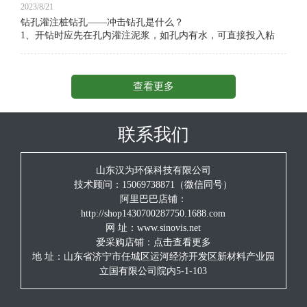
2023/8/21
钻孔灌注桩钻孔——冲击钻孔是什么？
1、开钻时应先在孔内灌注泥浆，如孔内有水，可直接投入粘
土，用冲击锥以小冲程反复冲击造浆。
2、开孔及整个钻进过程中，应始终保持孔内水位高出地下
查看更多
水位1.5～2.0m，并低于护筒顶面0.3m，掏渣后应及时补水。
3、在淤泥层和粘土层冲击时，钻头应采用中冲程（1.0～
2.0m）冲击，在砂层冲击时，应添加小片石和粘土采用小冲程
联系我们
（0.5～1.0m）反复冲击，以加强护壁，在漂石和硬岩层时应更
换重锤小冲程（1.0～2.0m）冲击。在石质地层中冲击时，如果
从孔上浮出石子钻碴粒径在5～8mm之间，表明泥浆浓度合适，
山东汉为环保科技有限公司
如果浮出的钻碴粒径小又少，表明泥浆浓度不够，可从制浆池
技术顾问：15069738871（微信同号）
抽取合格泥浆进入循环。
阿里巴巴店铺：
http://shop1430700287750.1688.com
4、冲击钻进时，机手要随进尺快慢及时放主钢丝绳，使钢
网 址：www.sinovis.net
丝绳在每次冲击过程中始终处于拉紧状态，既不能少放，也不
爱采购店铺：
点击查看更多
能多放，放少了，钻头落不到孔底，打空锤，不仅无法获得进
尺反而可能造成钢丝绳中断、掉锤。放多了，钻头在落到孔底
地 址：山东省济宁市任城区运河经济开发区新材料产业园
后会向孔壁倾斜，撞击孔壁造成扩孔。
立国有限公司院内5-1-103
5、在任何情况下，冲程不宜超过6.0m，为正确提升钻锥的