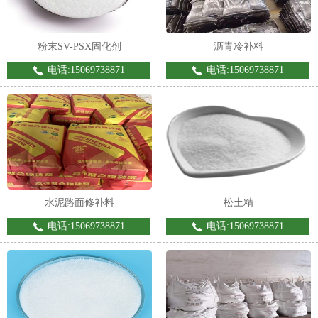
粉末SV-PSX固化剂
沥青冷补料
电话:15069738871
电话:15069738871
1
2
水泥路面修补料
松土精
电话:15069738871
电话:15069738871