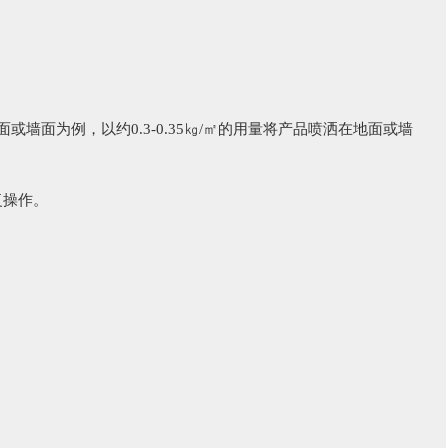
面为例，以约0.3-0.35㎏/㎡的用量将产品喷洒在地面或墙
透。
复操作。