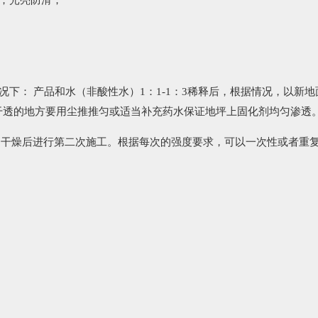
好；光亮防滑；
 产品和水（非酸性水）1：1-1：3稀释后，根据情况，以新地面或墙
干透的地方要用尘推推匀或适当补充药水保证地坪上固化剂均匀渗
；干燥后进行第二次施工。根据每次的强度要求，可以一次性或者重